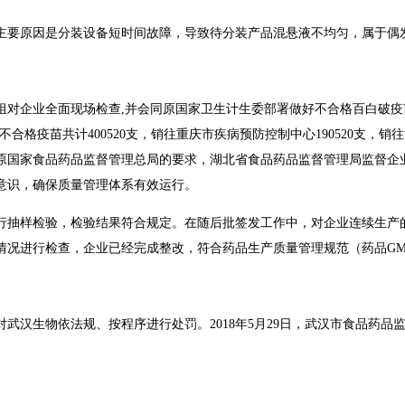
原因是分装设备短时间故障，导致待分装产品混悬液不均匀，属于偶发
对企业全面现场检查,并会同原国家卫生计生委部署做好不合格百白破疫苗处置工
次效价不合格疫苗共计400520支，销往重庆市疾病预防控制中心190520支
按照原国家食品药品监督管理总局的要求，湖北省食品药品监督管理局监督企业整
量意识，确保质量管理体系有效运行。
，检验结果符合规定。在随后批签发工作中，对企业连续生产的30批百白
行检查，企业已经完成整改，符合药品生产质量管理规范（药品GMP）
依法规、按程序进行处罚。2018年5月29日，武汉市食品药品