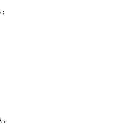
；
；