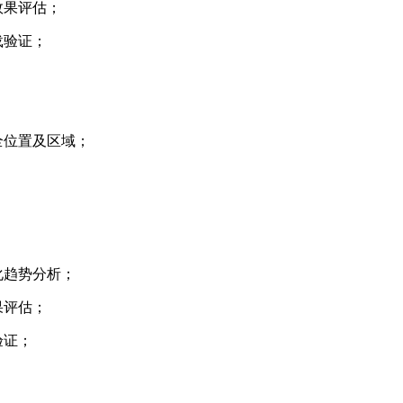
评估；
；
及区域；
分析；
估；
；