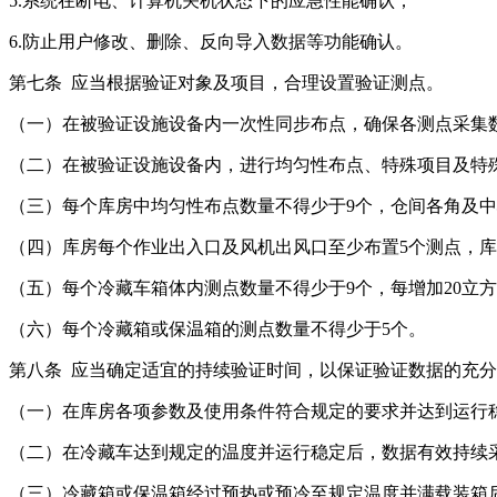
5.系统在断电、计算机关机状态下的应急性能确认；
6.防止用户修改、删除、反向导入数据等功能确认。
第七条 应当根据验证对象及项目，合理设置验证测点。
（一）在被验证设施设备内一次性同步布点，确保各测点采集数据的同
（二）在被验证设施设备内，进行均匀性布点、特殊项目及特
（三）每个库房中均匀性布点数量不得少于9个，仓间各角及中心位
（四）库房每个作业出入口及风机出风口至少布置5个测点，
（五）每个冷藏车箱体内测点数量不得少于9个，每增加20立方米增加
（六）每个冷藏箱或保温箱的测点数量不得少于5个。
第八条 应当确定适宜的持续验证时间，以保证验证数据的充分
（一）在库房各项参数及使用条件符合规定的要求并达到运行稳定后
（二）在冷藏车达到规定的温度并运行稳定后，数据有效持续采集时
（三）冷藏箱或保温箱经过预热或预冷至规定温度并满载装箱后